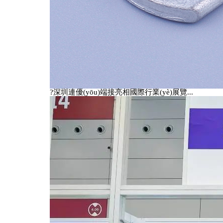
掃一掃加我微信
?深圳連優(yōu)端接亮相國際行業(yè)展覽...