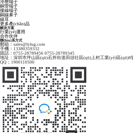
冷壓端子
銅管端子
接線端子
銅線鼻子
線耳
更多產(chǎn)品
解決方案
行業(yè)運用
合作伙伴
聯(lián)系方式
郵箱：sales@lylug.com
手機：13380359332
固話：0755-28789456 0755-28789345
地址：深圳市坪山區(qū)石井街道田頭社區(qū)上村工業(yè)區(qū)8
QQ；1900110500