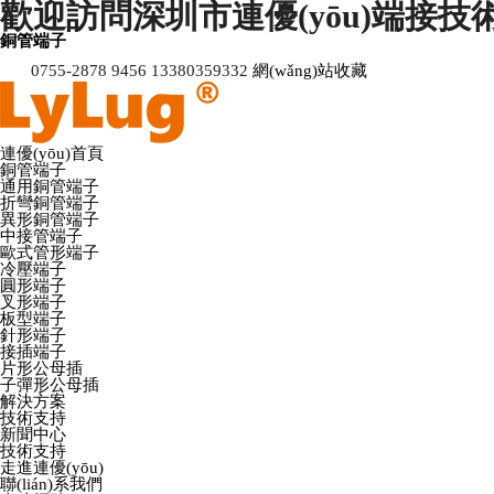
歡迎訪問深圳市連優(yōu)端接技術
銅管端子
0755-2878 9456 13380359332
網(wǎng)站收藏
連優(yōu)首頁
銅管端子
通用銅管端子
折彎銅管端子
異形銅管端子
中接管端子
歐式管形端子
冷壓端子
圓形端子
叉形端子
板型端子
針形端子
接插端子
片形公母插
子彈形公母插
解決方案
技術支持
新聞中心
技術支持
走進連優(yōu)
聯(lián)系我們