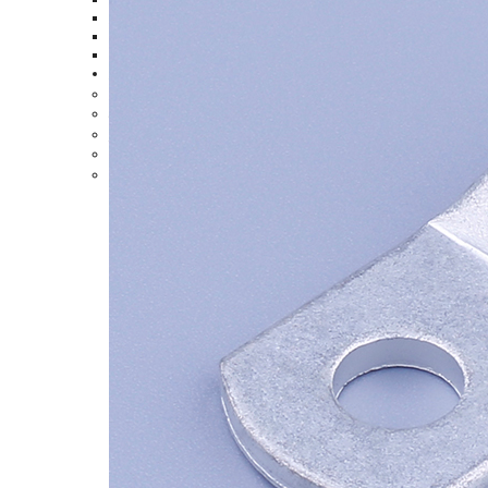
尼龍全絕緣子彈形母插
尼龍絕緣子彈形公插端
雙壓接尼龍全絕緣公插
更多產(chǎn)品
>
尼龍扎帶
>
端子護套
>
線纜終端頭
>
3M夾
>
螞蟻夾
>
0755-28789456
13380359332