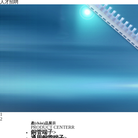
人才招聘
1
2
產(chǎn)品展示
PRODUCT CENTERR
銅管端子
>
通用銅管端子