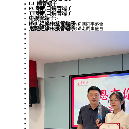
GC銅管端子
FC喇叭口銅管端子
TT喇叭口銅管端子
中接管端子
>
推薦資訊
PVC絕緣中接管端子
連優(yōu)端接隆重舉辦歡迎新同事盛會
尼龍絕緣中接管端子
連優(yōu)端接隆重舉辦歡送老同事盛會
無絕緣中接管端子
BN中接管
L中接管
M中接管端子
TBC中接管端子
歐式管形端子
>
尼龍絕緣歐式端子
無絕緣歐式端子
尼龍絕緣雙線歐式端子
冷壓端子
>
圓形端子
>
尼龍絕緣圓形端子
尼龍絕緣圓形端子加銅
無絕緣圓形端子
PVC絕緣圓形端子
易進式圓形端子
叉形端子
>
PVC絕緣叉形端子
無絕緣叉形端子
尼龍絕緣叉形端子