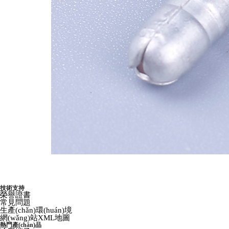
技術支持
榮譽證書
常見問題
生產(chǎn)環(huán)境
網(wǎng)站XML地圖
熱門產(chǎn)品