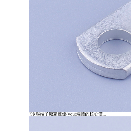
?冷壓端子廠家連優(yōu)端接的核心價...