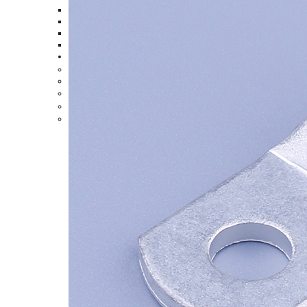
尼龍全絕緣子彈形母插
尼龍全絕緣子彈形母插
尼龍絕緣子彈形公插端
雙壓接尼龍全絕緣公插
更多產(chǎn)品
>
尼龍?jiān)鷰?i>>
端子護(hù)套
>
線纜終端頭
>
3M夾
>
螞蟻夾
>
0755-28789456
13380359332