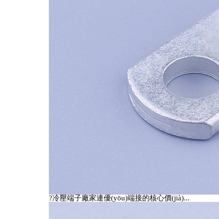
?冷壓端子廠家連優(yōu)端接的核心價(jià)...