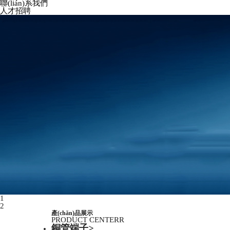
聯(lián)系我們
人才招聘
1
2
產(chǎn)品展示
PRODUCT CENTERR
銅管端子
>