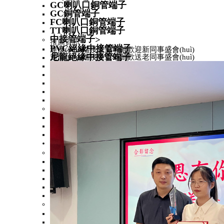
GC喇叭口銅管端子
GC銅管端子
FC喇叭口銅管端子
TT喇叭口銅管端子
中接管端子
>
推薦資訊
PVC絕緣中接管端子
連優(yōu)端接隆重舉辦歡迎新同事盛會(huì)
尼龍絕緣中接管端子
連優(yōu)端接隆重舉辦歡送老同事盛會(huì)
無(wú)絕緣中接管端子
BN中接管
L中接管
M中接管端子
TBC中接管端子
歐式管形端子
>
尼龍絕緣歐式端子
無(wú)絕緣歐式端子
尼龍絕緣雙線歐式端子
冷壓端子
>
圓形端子
>
尼龍絕緣圓形端子
尼龍絕緣圓形端子加銅
無(wú)絕緣圓形端子
PVC絕緣圓形端子
易進(jìn)式圓形端子
叉形端子
>
PVC絕緣叉形端子
無(wú)絕緣叉形端子