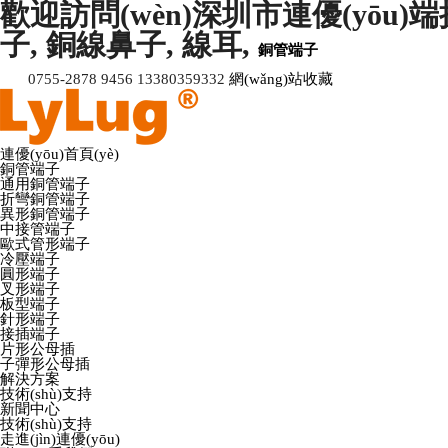
歡迎訪問(wèn)深圳市連優(yōu)端接技
子, 銅線鼻子, 線耳,
銅管端子
0755-2878 9456 13380359332
網(wǎng)站收藏
連優(yōu)首頁(yè)
銅管端子
通用銅管端子
折彎銅管端子
異形銅管端子
中接管端子
歐式管形端子
冷壓端子
圓形端子
叉形端子
板型端子
針形端子
接插端子
片形公母插
子彈形公母插
解決方案
技術(shù)支持
新聞中心
技術(shù)支持
走進(jìn)連優(yōu)