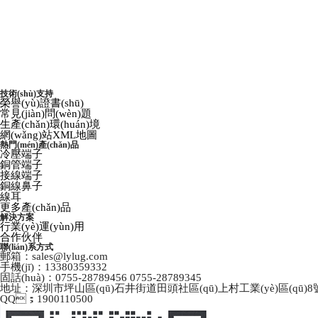
技術(shù)支持
榮譽(yù)證書(shū)
常見(jiàn)問(wèn)題
生產(chǎn)環(huán)境
網(wǎng)站XML地圖
熱門(mén)產(chǎn)品
冷壓端子
銅管端子
接線端子
銅線鼻子
線耳
更多產(chǎn)品
解決方案
行業(yè)運(yùn)用
合作伙伴
聯(lián)系方式
郵箱：sales@lylug.com
手機(jī)：13380359332
固話(huà)：0755-28789456 0755-28789345
地址：深圳市坪山區(qū)石井街道田頭社區(qū)上村工業(yè)區(qū)8號(
QQ；1900110500