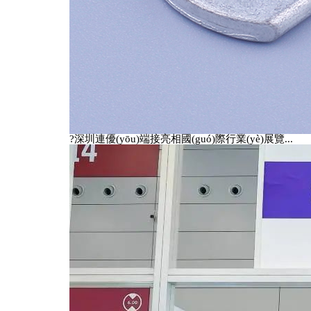
掃一掃加我微信
?深圳連優(yōu)端接亮相國(guó)際行業(yè)展覽...